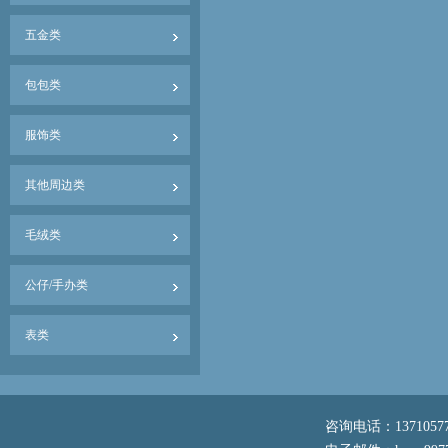
五金类
包包类
服饰类
其他周边类
毛绒类
公仔/手办类
表类
咨询电话：13710577