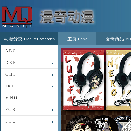
动漫分类
主页
漫奇商品
Product Categories
Home
MQ
A B C
D E F
G H I
J K L
M N O
P Q R
S T U